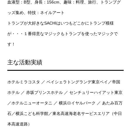
血液型：B型、身長：156cm、趣味：料理、旅行、トランプグ
ッズ集め、特技：ネイルアート
トランプが大好きなSACHIはいつもどこかにトランプ模様
が・・・１番得意なマジックもトランプを使ったマジックで
す！
主な活動実績
ホテルミラコスタ ／ ベイシェラトングランデ東京ベイ／帝国
ホテル ／ 赤坂プリンスホテル ／ センチュリーハイアット東京
／ホテルニューオータニ ／ 横浜ロイヤルパーク ／ あたみ百万
石／横浜こども科学館／東名高速海老名サービスエリア（中日
本高速道路）