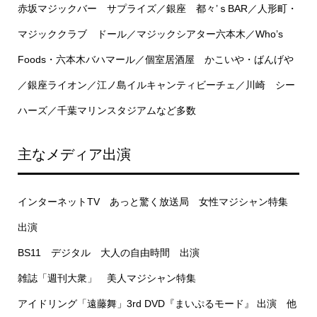
赤坂マジックバー サプライズ／銀座 都々’ｓBAR／人形町・
マジッククラブ ドール／マジックシアター六本木／Who’s
Foods・六本木バハマール／個室居酒屋 かこいや・ばんげや
／銀座ライオン／江ノ島イルキャンティビーチェ／川崎 シー
ハーズ／千葉マリンスタジアムなど多数
主なメディア出演
インターネットTV あっと驚く放送局 女性マジシャン特集
出演
BS11 デジタル 大人の自由時間 出演
雑誌「週刊大衆」 美人マジシャン特集
アイドリング「遠藤舞」3rd DVD『まいぷるモード』 出演 他