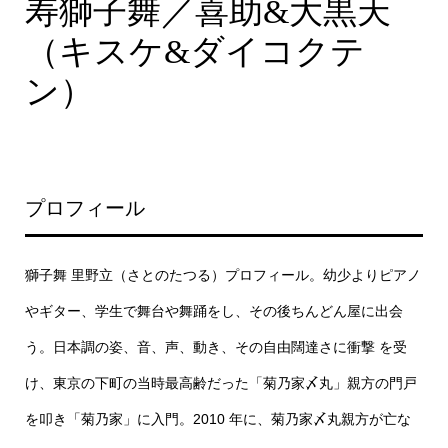
寿獅子舞／喜助&大黒天
（キスケ&ダイコクテ
ン）
プロフィール
獅子舞 里野立（さとのたつる）プロフィール。幼少よりピアノ
やギター、学生で舞台や舞踊をし、その後ちんどん屋に出会
う。日本調の姿、音、声、動き、その自由闊達さに衝撃 を受
け、東京の下町の当時最高齢だった「菊乃家〆丸」親方の門戸
を叩き「菊乃家」に入門。2010 年に、菊乃家〆丸親方が亡な