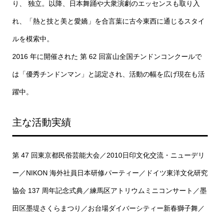
り、 独立。以降、日本舞踊や大衆演劇のエッセンスも取り入
れ、「熱と技と美と愛嬌」を合言葉に古今東西に通じるスタイ
ルを模索中。
2016 年に開催された 第 62 回富山全国チンドンコンクールで
は「優秀チンドンマン」と認定され、活動の幅を広げ現在も活
躍中。
主な活動実績
第 47 回東京都民俗芸能大会／2010日印文化交流・ニューデリ
ー／NIKON 海外社員日本研修パーティー／ドイツ東洋文化研究
協会 137 周年記念式典／練馬区アトリウムミニコンサート／墨
田区墨堤さくらまつり／お台場ダイバーシティー新春獅子舞／