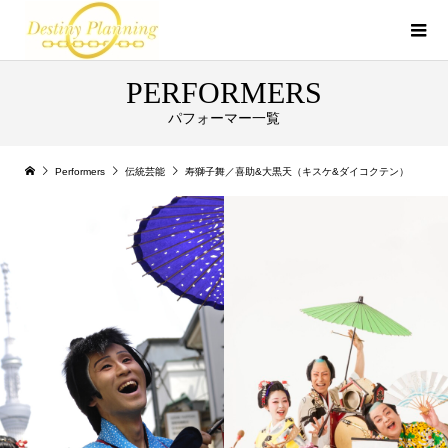
PERFORMERS
パフォーマー一覧
Performers
伝統芸能
寿獅子舞／喜助&大黒天（キスケ&ダイコクテン）